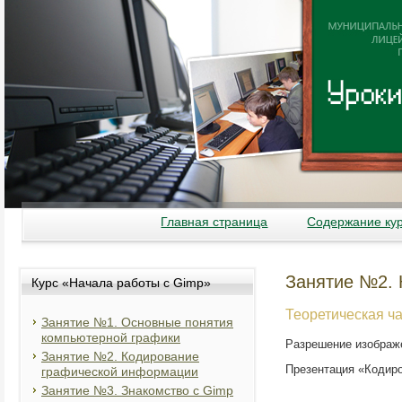
Главная страница
Содержание кур
Занятие №2. 
Курс «Начала работы с Gimp»
Теоретическая ча
Занятие №1. Основные понятия
компьютерной графики
Разрешение изображе
Занятие №2. Кодирование
Презентация «Кодиро
графической информации
Занятие №3. Знакомство с Gimp